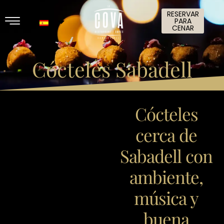
RESERVAR
PARA
CENAR
Cócteles Sabadell
Cócteles
cerca de
Sabadell con
ambiente,
música y
buena