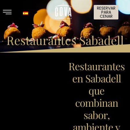
RESERVAR
PARA
CENAR
Restaurantes Sabadell
Restaurantes
en Sabadell
que
combinan
sabor,
ambiente y