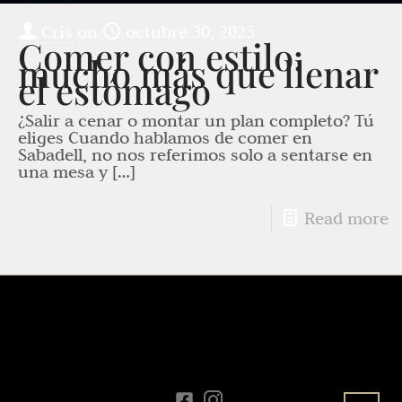
Cris
on
octubre 30, 2025
Comer con estilo:
mucho más que llenar
el estómago
¿Salir a cenar o montar un plan completo? Tú
eliges Cuando hablamos de comer en
Sabadell, no nos referimos solo a sentarse en
una mesa y
[…]
Read more