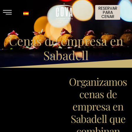
RESERVAR
PARA
CENAR
Cenas de empresa en
Sabadell
Organizamos
cenas de
empresa en
Sabadell que
combinan